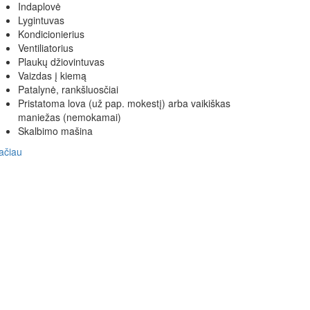
Indaplovė
Lygintuvas
Kondicionierius
Ventiliatorius
Plaukų džiovintuvas
Vaizdas į kiemą
Patalynė, rankšluosčiai
Pristatoma lova (už pap. mokestį) arba vaikiškas
maniežas (nemokamai)
Skalbimo mašina
ačiau