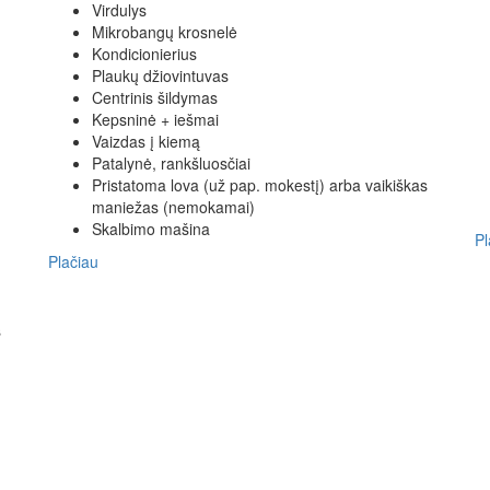
Virdulys
Mikrobangų krosnelė
Kondicionierius
Plaukų džiovintuvas
Centrinis šildymas
Kepsninė + iešmai
Vaizdas į kiemą
Patalynė, rankšluosčiai
Pristatoma lova (už pap. mokestį) arba vaikiškas
maniežas (nemokamai)
Skalbimo mašina
Pl
Plačiau
s