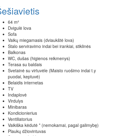
ešiavietis
64 m²
Dvigulė lova
Sofa
Vaikų miegamasis (dviaukštė lova)
Stalo serviravimo indai bei irankiai, stiklinės
Balkonas
WC, dušas (higienos reikmenys)
Terasa su baldais
Svetainė su virtuvėle (Maisto ruošimo indai t.y
puodai, keptuvė)
Belaidis internetas
TV
Indaplovė
Virdulys
Minibaras
Kondicionierius
Ventiliatorius
Vaikiška kėdutė * (nemokamai, pagal galimybę)
Plaukų džiovintuvas