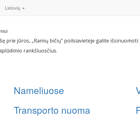
Lietuvių
Užsakyti dabar
miui
šę prie jūros, „Ramių bičių“ poilsiavietėje galite išsinuomoti:
aplūdimio rankšluosčius.
Nameliuose
Transporto nuoma
P