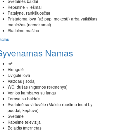
Svetainės baldai
Kepsninė + iešmai
Patalynė, rankšluosčiai
Pristatoma lova (už pap. mokestį) arba vaikiškas
maniežas (nemokamai)
Skalbimo mašina
ačiau
Gyvenamas Namas
m²
Viengulė
Dvigulė lova
Vaizdas į sodą
WC, dušas (higienos reikmenys)
Vonios kambarys su langu
Terasa su baldais
Svetainė su virtuvėle (Maisto ruošimo indai t.y
puodai, keptuvė)
Svetainė
Kabelinė televizija
Belaidis internetas