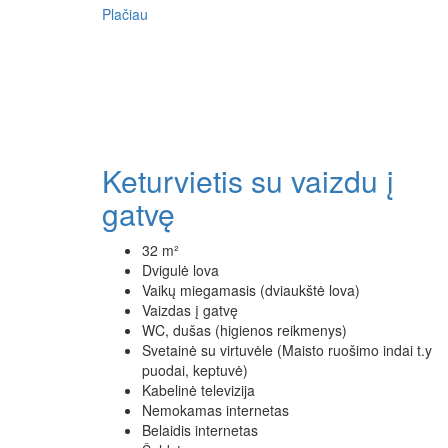
Plačiau
Keturvietis su vaizdu į
gatvę
32 m²
Dvigulė lova
Vaikų miegamasis (dviaukštė lova)
Vaizdas į gatvę
WC, dušas (higienos reikmenys)
Svetainė su virtuvėle (Maisto ruošimo indai t.y
puodai, keptuvė)
Kabelinė televizija
Nemokamas internetas
Belaidis internetas