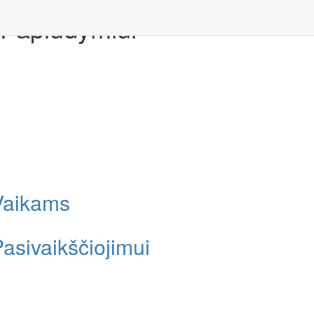
Papludymiui
Vaikams
asivaikščiojimui