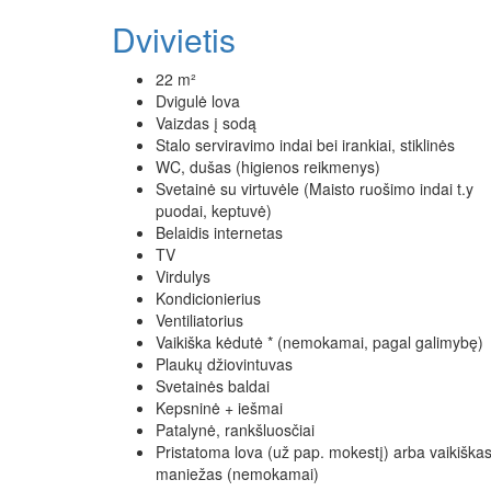
Dvivietis
22 m²
Dvigulė lova
Vaizdas į sodą
Stalo serviravimo indai bei irankiai, stiklinės
WC, dušas (higienos reikmenys)
Svetainė su virtuvėle (Maisto ruošimo indai t.y
puodai, keptuvė)
Belaidis internetas
TV
Virdulys
Kondicionierius
Ventiliatorius
Vaikiška kėdutė * (nemokamai, pagal galimybę)
Plaukų džiovintuvas
Svetainės baldai
Kepsninė + iešmai
Patalynė, rankšluosčiai
Pristatoma lova (už pap. mokestį) arba vaikiška
maniežas (nemokamai)