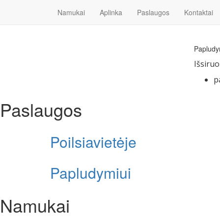
Namukai
Aplinka
Paslaugos
Kontaktai
Papludy
Išsiruo
p
Paslaugos
Poilsiavietėje
Papludymiui
Namukai