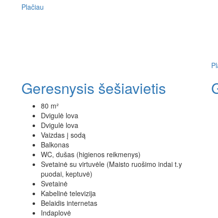
Plačiau
Pl
Geresnysis šešiavietis
80 m²
Dvigulė lova
Dvigulė lova
Vaizdas į sodą
Balkonas
WC, dušas (higienos reikmenys)
Svetainė su virtuvėle (Maisto ruošimo indai t.y
puodai, keptuvė)
Svetainė
Kabelinė televizija
Belaidis internetas
Indaplovė