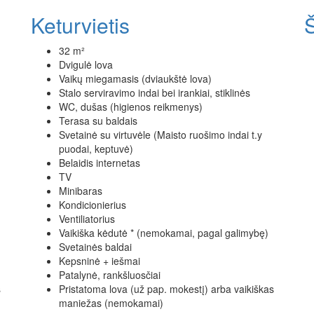
Keturvietis
Š
32 m²
Dvigulė lova
Vaikų miegamasis (dviaukštė lova)
Stalo serviravimo indai bei irankiai, stiklinės
WC, dušas (higienos reikmenys)
Terasa su baldais
Svetainė su virtuvėle (Maisto ruošimo indai t.y
puodai, keptuvė)
Belaidis internetas
TV
Minibaras
Kondicionierius
Ventiliatorius
Vaikiška kėdutė * (nemokamai, pagal galimybę)
Svetainės baldai
Kepsninė + iešmai
Patalynė, rankšluosčiai
s
Pristatoma lova (už pap. mokestį) arba vaikiškas
maniežas (nemokamai)