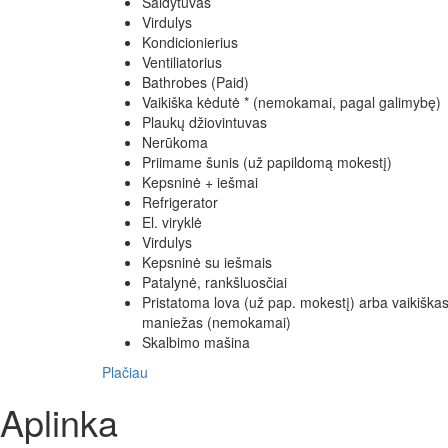
Šaldytuvas
Virdulys
Kondicionierius
Ventiliatorius
Bathrobes (Paid)
Vaikiška kėdutė * (nemokamai, pagal galimybę)
Plaukų džiovintuvas
Nerūkoma
Priimame šunis (už papildomą mokestį)
Kepsninė + iešmai
Refrigerator
El. viryklė
Virdulys
Kepsninė su iešmais
Patalynė, rankšluosčiai
Pristatoma lova (už pap. mokestį) arba vaikiška
maniežas (nemokamai)
Skalbimo mašina
Plačiau
Aplinka