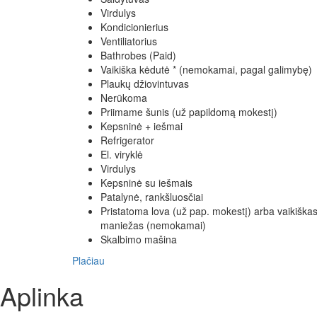
Virdulys
Kondicionierius
Ventiliatorius
Bathrobes (Paid)
Vaikiška kėdutė * (nemokamai, pagal galimybę)
Plaukų džiovintuvas
Nerūkoma
Priimame šunis (už papildomą mokestį)
Kepsninė + iešmai
Refrigerator
El. viryklė
Virdulys
Kepsninė su iešmais
Patalynė, rankšluosčiai
Pristatoma lova (už pap. mokestį) arba vaikiška
maniežas (nemokamai)
Skalbimo mašina
Plačiau
Aplinka