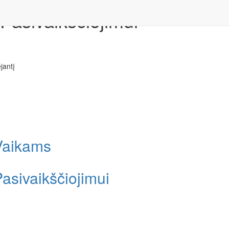
Pasivaikščiojimui
jantį
Vaikams
asivaikščiojimui