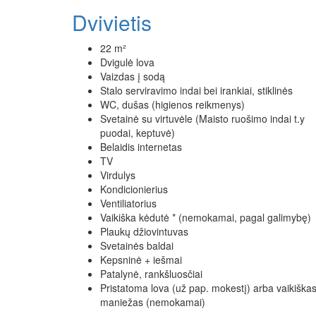
Dvivietis
22 m²
Dvigulė lova
Vaizdas į sodą
Stalo serviravimo indai bei irankiai, stiklinės
WC, dušas (higienos reikmenys)
Svetainė su virtuvėle (Maisto ruošimo indai t.y
puodai, keptuvė)
Belaidis internetas
TV
Virdulys
Kondicionierius
Ventiliatorius
Vaikiška kėdutė * (nemokamai, pagal galimybę)
Plaukų džiovintuvas
Svetainės baldai
Kepsninė + iešmai
Patalynė, rankšluosčiai
Pristatoma lova (už pap. mokestį) arba vaikiška
maniežas (nemokamai)