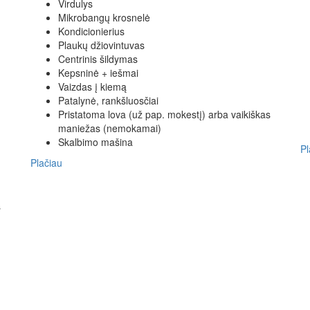
Virdulys
Mikrobangų krosnelė
Kondicionierius
Plaukų džiovintuvas
Centrinis šildymas
Kepsninė + iešmai
Vaizdas į kiemą
Patalynė, rankšluosčiai
Pristatoma lova (už pap. mokestį) arba vaikiškas
maniežas (nemokamai)
Skalbimo mašina
Pl
Plačiau
s