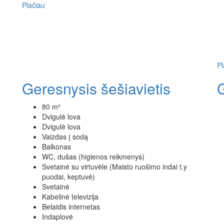
Plačiau
Pl
Geresnysis šešiavietis
80 m²
Dvigulė lova
Dvigulė lova
Vaizdas į sodą
Balkonas
WC, dušas (higienos reikmenys)
Svetainė su virtuvėle (Maisto ruošimo indai t.y
puodai, keptuvė)
Svetainė
Kabelinė televizija
Belaidis internetas
Indaplovė