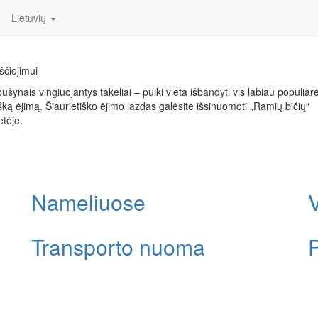
Lietuvių
Užsakyti dabar
ščiojimui
pušynais vingiuojantys takeliai – puiki vieta išbandyti vis labiau populiarė
išką ėjimą. Šiaurietiško ėjimo lazdas galėsite išsinuomoti „Ramių bičių“
etėje.
Nameliuose
Transporto nuoma
P