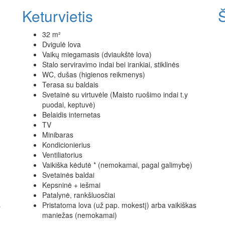
Keturvietis
Š
32 m²
Dvigulė lova
Vaikų miegamasis (dviaukštė lova)
Stalo serviravimo indai bei irankiai, stiklinės
WC, dušas (higienos reikmenys)
Terasa su baldais
Svetainė su virtuvėle (Maisto ruošimo indai t.y
puodai, keptuvė)
Belaidis internetas
TV
Minibaras
Kondicionierius
Ventiliatorius
Vaikiška kėdutė * (nemokamai, pagal galimybę)
Svetainės baldai
Kepsninė + iešmai
Patalynė, rankšluosčiai
s
Pristatoma lova (už pap. mokestį) arba vaikiškas
maniežas (nemokamai)