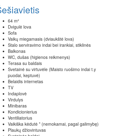
ešiavietis
64 m²
Dvigulė lova
Sofa
Vaikų miegamasis (dviaukštė lova)
Stalo serviravimo indai bei irankiai, stiklinės
Balkonas
WC, dušas (higienos reikmenys)
Terasa su baldais
Svetainė su virtuvėle (Maisto ruošimo indai t.y
puodai, keptuvė)
Belaidis internetas
TV
Indaplovė
Virdulys
Minibaras
Kondicionierius
Ventiliatorius
Vaikiška kėdutė * (nemokamai, pagal galimybę)
Plaukų džiovintuvas