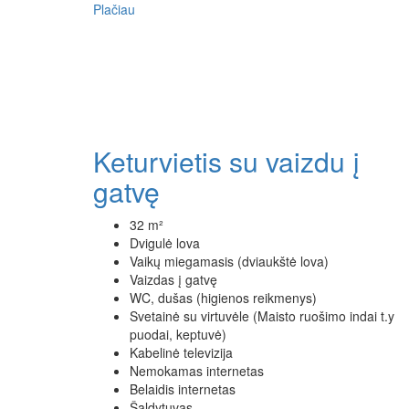
Plačiau
Keturvietis su vaizdu į
gatvę
32 m²
Dvigulė lova
Vaikų miegamasis (dviaukštė lova)
Vaizdas į gatvę
WC, dušas (higienos reikmenys)
Svetainė su virtuvėle (Maisto ruošimo indai t.y
puodai, keptuvė)
Kabelinė televizija
Nemokamas internetas
Belaidis internetas
Šaldytuvas