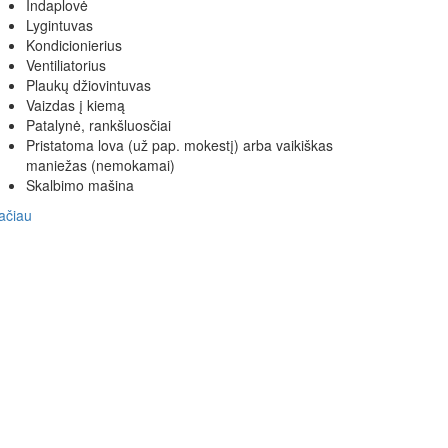
Indaplovė
Lygintuvas
Kondicionierius
Ventiliatorius
Plaukų džiovintuvas
Vaizdas į kiemą
Patalynė, rankšluosčiai
Pristatoma lova (už pap. mokestį) arba vaikiškas
maniežas (nemokamai)
Skalbimo mašina
ačiau