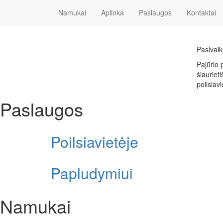
Namukai
Aplinka
Paslaugos
Kontaktai
Pasivaik
Pajūrio 
šiauriet
poilsiavi
Paslaugos
Poilsiavietėje
Papludymiui
Namukai